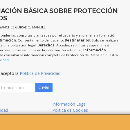
ACIÓN BÁSICA SOBRE PROTECCIÓN
OS
 SANCHEZ GUIRADO, MANUEL
ponder las consultas planteadas por el usuario y enviarle la información
timación
: Consentimiento del usuario;
Destinatarios
: Solo se realizan
te una obligación legal;
Derechos
: Acceder, rectificar y suprimir, así
chos, como se indica en la información adicional;
Información
de consultar la información completa de Protección de Datos en nuestra
acidad
.
 acepto la
Política de Privacidad
.
Enviar
Información Legal
cidad
Política de Cookies
de Compra
Formas de Pago