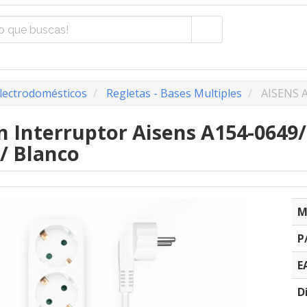
lectrodomésticos
Regletas - Bases Multiples
AISENS 
n Interruptor Aisens A154-0649/
/ Blanco
M
P
E
D