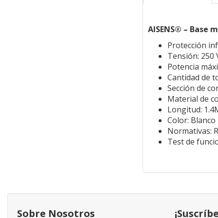
AISENS® – Base mú
Protección inf
Tensión: 250 
Potencia máx
Cantidad de t
Sección de c
Material de c
Longitud: 1.4
Color: Blanco
Normativas: 
Test de funci
Sobre Nosotros
¡Suscríb