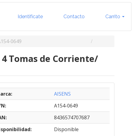
Identifícate
Contacto
Carrito
A154-0649
 4 Tomas de Corriente/
arca:
AISENS
/N:
A154-0649
AN:
8436574707687
isponibilidad:
Disponible