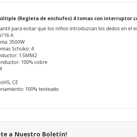
ltiple (Regleta de enchufes) 4 tomas con interruptor 
antil para evitar que los niños introduzcan los dedos en el 
V/16 A
ima: 3500W
omas Schuko: 4
onductor: 1.5MM2
onductor: 100% cobre
M
RoHS, CE
onamiento: 100% testeado
ete a Nuestro Boletín!