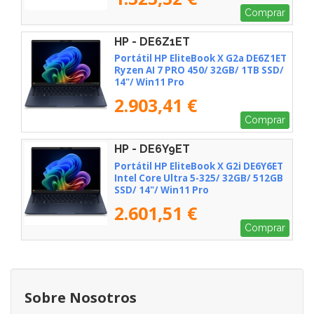
Comprar
HP - DE6Z1ET
Portátil HP EliteBook X G2a DE6Z1ET
Ryzen AI 7 PRO 450/ 32GB/ 1TB SSD/
14"/ Win11 Pro
2.903,41 €
Comprar
HP - DE6Y9ET
Portátil HP EliteBook X G2i DE6Y6ET
Intel Core Ultra 5-325/ 32GB/ 512GB
SSD/ 14"/ Win11 Pro
2.601,51 €
Comprar
Sobre Nosotros