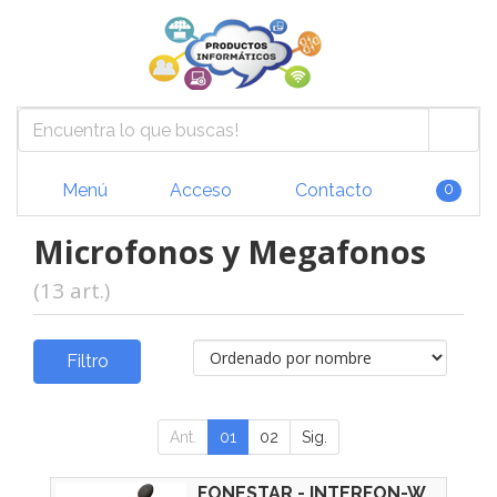
Menú
Acceso
Contacto
0
Microfonos y Megafonos
(13 art.)
Filtro
Ant.
01
02
Sig.
FONESTAR - INTERFON-W