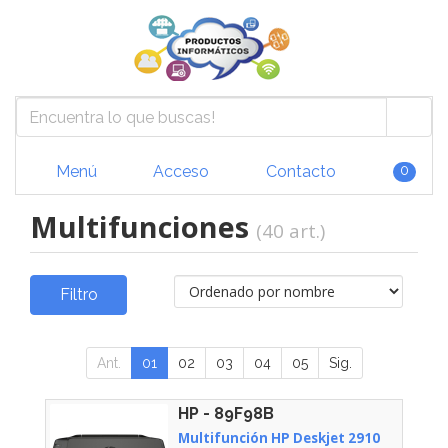
Menú
Acceso
Contacto
0
Multifunciones
(40 art.)
Filtro
Ant.
01
02
03
04
05
Sig.
HP - 89F98B
Multifunción HP Deskjet 2910