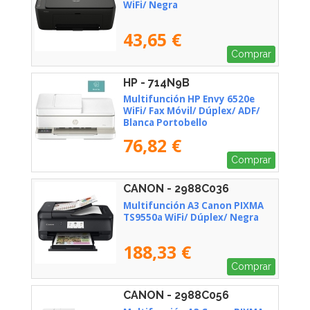
WiFi/ Negra
43,65 €
Comprar
HP - 714N9B
Multifunción HP Envy 6520e
WiFi/ Fax Móvil/ Dúplex/ ADF/
Blanca Portobello
76,82 €
Comprar
CANON - 2988C036
Multifunción A3 Canon PIXMA
TS9550a WiFi/ Dúplex/ Negra
188,33 €
Comprar
CANON - 2988C056