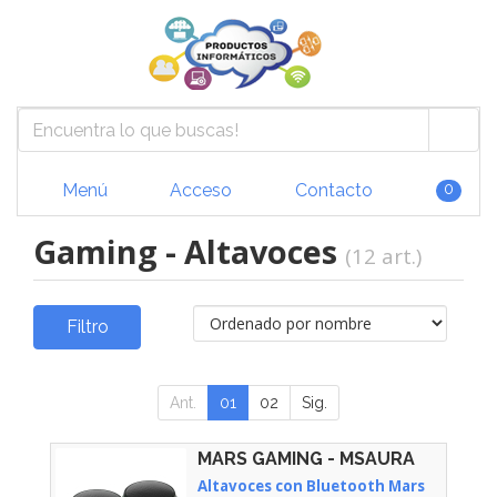
Menú
Acceso
Contacto
0
Gaming - Altavoces
(12 art.)
Filtro
Ant.
01
02
Sig.
MARS GAMING - MSAURA
Altavoces con Bluetooth Mars