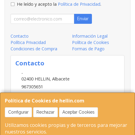
He leído y acepto la
Política de Privacidad
.
Enviar
Contacto
Información Legal
Política Privacidad
Política de Cookies
Condiciones de Compra
Formas de Pago
Contacto
-
02400
HELLIN
,
Albacete
967305651
INFO@HELLIN.COM
Política de Cookies de hellin.com
Configurar
Rechazar
Aceptar Cookies
Horario
Utilizamos cookies propias y de terceros para mejorar
09:00-13:30; 16:30-20:30
nuestros servicios.