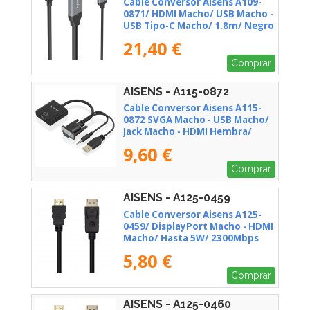
Cable Conversor Aisens A109-
0871/ HDMI Macho/ USB Macho -
USB Tipo-C Macho/ 1.8m/ Negro
21,40 €
Comprar
AISENS - A115-0872
Cable Conversor Aisens A115-
0872 SVGA Macho - USB Macho/
Jack Macho - HDMI Hembra/
20cm/ Negro
9,60 €
Comprar
AISENS - A125-0459
Cable Conversor Aisens A125-
0459/ DisplayPort Macho - HDMI
Macho/ Hasta 5W/ 2300Mbps
/1m/ Negro
5,80 €
Comprar
AISENS - A125-0460