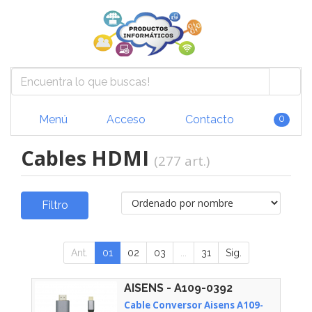
Menú
Acceso
Contacto
0
Cables HDMI
(277 art.)
Filtro
Ant.
01
02
03
...
31
Sig.
AISENS - A109-0392
Cable Conversor Aisens A109-