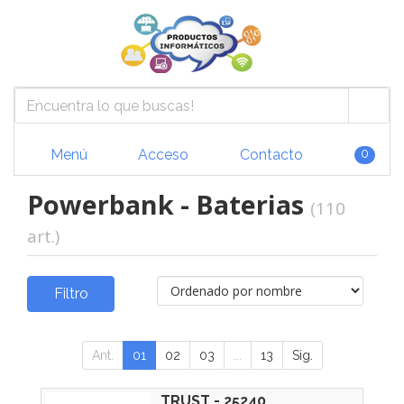
Menú
Acceso
Contacto
0
Powerbank - Baterias
(110
art.)
Filtro
Ant.
01
02
03
...
13
Sig.
TRUST - 25240