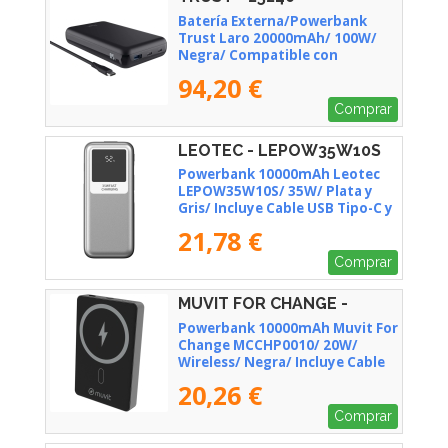
Batería Externa/Powerbank
Trust Laro 20000mAh/ 100W/
Negra/ Compatible con
Portátiles
94,20 €
Comprar
LEOTEC - LEPOW35W10S
Powerbank 10000mAh Leotec
LEPOW35W10S/ 35W/ Plata y
Gris/ Incluye Cable USB Tipo-C y
Lightning
21,78 €
Comprar
MUVIT FOR CHANGE -
MCCHP0010
Powerbank 10000mAh Muvit For
Change MCCHP0010/ 20W/
Wireless/ Negra/ Incluye Cable
USB Tipo-C
20,26 €
Comprar