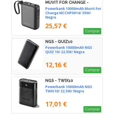
MUVIT FOR CHANGE -
MCCHP0014
Powerbank 10000mAh Muvit For
Change MCCHP0014/ 35W/
Negra
25,57 €
Comprar
NGS - QUIZ10
Powerbank 10000mAh NGS
QUIZ 10/ 22.5W/ Negra
12,16 €
Comprar
NGS - TWIX10
Powerbank 10000mAh NGS
TWIX10/ 22.5W/ Negra
17,01 €
Comprar