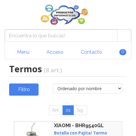
Menú
Acceso
Contacto
0
Termos
(8 art.)
Filtro
Ant.
01
Sig.
XIAOMI - BHR9540GL
Botella con Pajita/ Termo