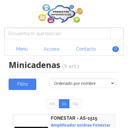
Menú
Acceso
Contacto
0
Minicadenas
(9 art.)
Filtro
Ant.
01
Sig.
FONESTAR - AS-1515
Amplificador estéreo Fonestar