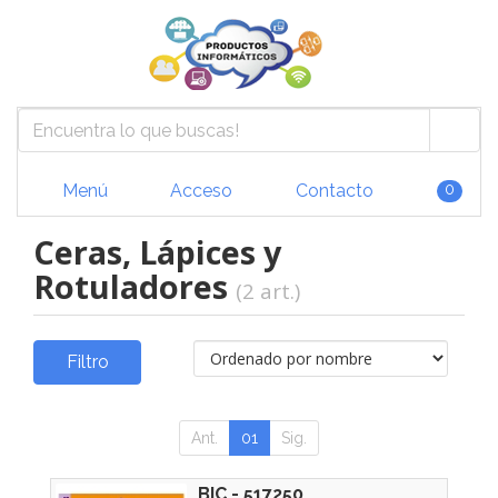
Menú
Acceso
Contacto
0
Ceras, Lápices y
Rotuladores
(2 art.)
Filtro
Ant.
01
Sig.
BIC - 517250