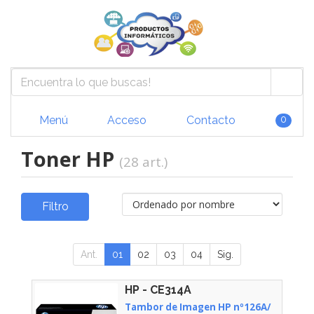
Menú
Acceso
Contacto
0
Toner HP
(28 art.)
Filtro
Ant.
01
02
03
04
Sig.
HP - CE314A
Tambor de Imagen HP nº126A/