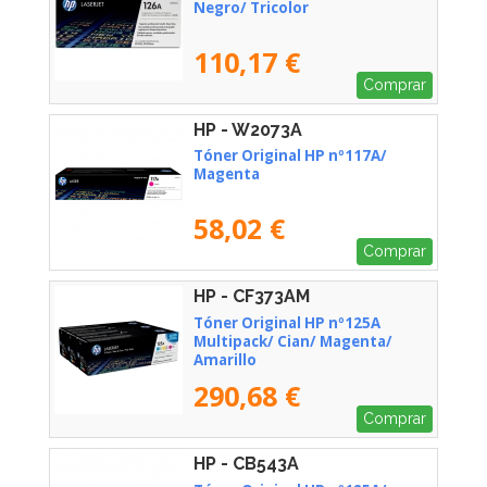
Negro/ Tricolor
110,17 €
Comprar
HP - W2073A
Tóner Original HP nº117A/
Magenta
58,02 €
Comprar
HP - CF373AM
Tóner Original HP nº125A
Multipack/ Cian/ Magenta/
Amarillo
290,68 €
Comprar
HP - CB543A