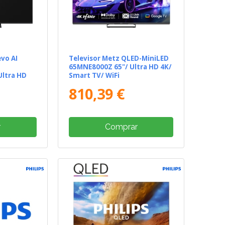
vo AI
Televisor Metz QLED-MiniLED
65MNE8000Z 65"/ Ultra HD 4K/
Ultra HD
Smart TV/ WiFi
810,39 €
r
Comprar