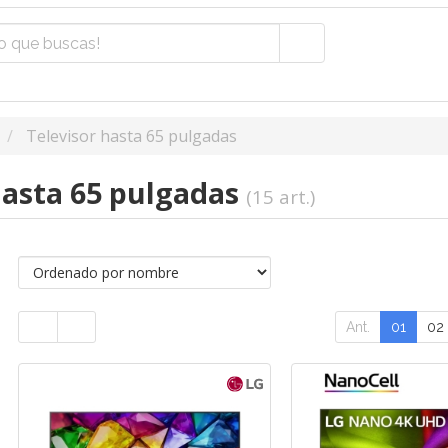
Televisor hasta 65 pulgadas
hasta 65 pulgadas
(15 art.)
Ant.
01
02