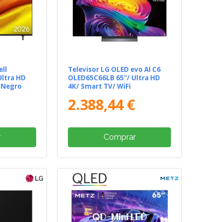
ll
Televisor LG OLED evo AI C6
ltra HD
OLED65C66LB 65"/ Ultra HD
/ Negro
4K/ Smart TV/ WiFi
2.388,44 €
r
Comprar