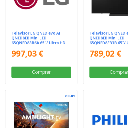
Televisor LG QNED evo AI
Televisor LG QNED e
QNED8EB Mini LED
QNED8EB Mini LED
65QNED83B6A 65"/ Ultra HD
65QNED8EB3B 65"/ 
4K/ Smart TV/ WiFi
4K/ Smart TV/ WiFi
997,03 €
789,02 €
Comprar
Compra