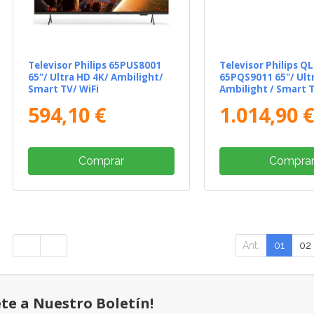
Televisor Philips 65PUS8001
Televisor Philips Q
65"/ Ultra HD 4K/ Ambilight/
65PQS9011 65"/ Ult
Smart TV/ WiFi
Ambilight / Smart T
594,10 €
1.014,90 
Comprar
Compra
Ant.
01
02
ete a Nuestro Boletín!