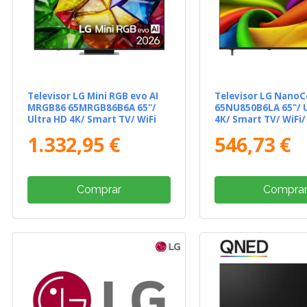
Televisor LG Mini RGB evo AI
Televisor LG NanoCe
MRGB86 65MRGB86B6A 65"/
65NU850B6LA 65"/ U
Ultra HD 4K/ Smart TV/ WiFi
4K/ Smart TV/ WiFi
1.332,95 €
546,73 €
Comprar
Compra