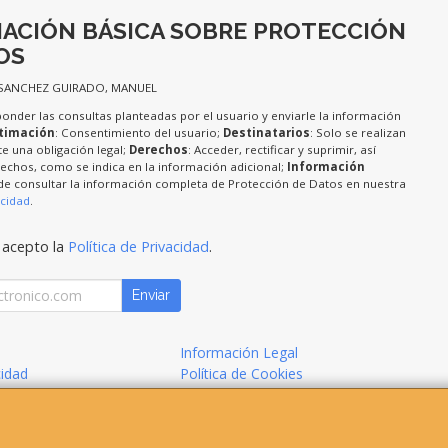
ACIÓN BÁSICA SOBRE PROTECCIÓN
OS
 SANCHEZ GUIRADO, MANUEL
ponder las consultas planteadas por el usuario y enviarle la información
timación
: Consentimiento del usuario;
Destinatarios
: Solo se realizan
te una obligación legal;
Derechos
: Acceder, rectificar y suprimir, así
chos, como se indica en la información adicional;
Información
de consultar la información completa de Protección de Datos en nuestra
acidad
.
 acepto la
Política de Privacidad
.
Enviar
Información Legal
cidad
Política de Cookies
de Compra
Formas de Pago