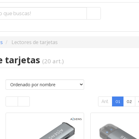
os
Lectores de tarjetas
e tarjetas
(20 art.)
Ant.
01
02