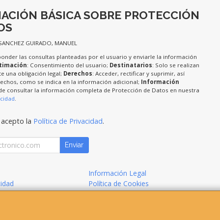
ACIÓN BÁSICA SOBRE PROTECCIÓN
OS
 SANCHEZ GUIRADO, MANUEL
ponder las consultas planteadas por el usuario y enviarle la información
timación
: Consentimiento del usuario;
Destinatarios
: Solo se realizan
te una obligación legal;
Derechos
: Acceder, rectificar y suprimir, así
chos, como se indica en la información adicional;
Información
de consultar la información completa de Protección de Datos en nuestra
acidad
.
 acepto la
Política de Privacidad
.
Enviar
Información Legal
cidad
Política de Cookies
de Compra
Formas de Pago