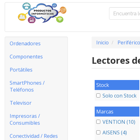
Inicio
Periféric
Ordenadores
Componentes
Lectores d
Portátiles
SmartPhones /
Stock
Teléfonos
Solo con Stock
Televisor
Marcas
Impresoras /
VENTION (10)
Consumibles
AISENS (4)
Conectividad / Redes