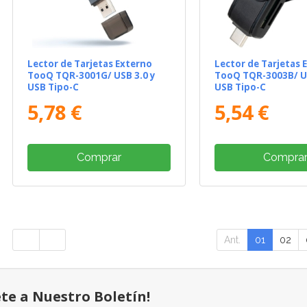
Lector de Tarjetas Externo
Lector de Tarjetas 
TooQ TQR-3001G/ USB 3.0 y
TooQ TQR-3003B/ US
USB Tipo-C
USB Tipo-C
5,78 €
5,54 €
Comprar
Compra
Ant.
01
02
ete a Nuestro Boletín!