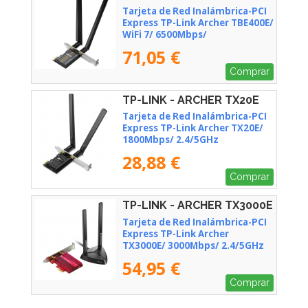
TBE400E
Tarjeta de Red Inalámbrica-PCI
Express TP-Link Archer TBE400E/
WiFi 7/ 6500Mbps/
2.4/5GHz/6GHz
71,05 €
Comprar
TP-LINK - ARCHER TX20E
Tarjeta de Red Inalámbrica-PCI
Express TP-Link Archer TX20E/
1800Mbps/ 2.4/5GHz
28,88 €
Comprar
TP-LINK - ARCHER TX3000E
Tarjeta de Red Inalámbrica-PCI
Express TP-Link Archer
TX3000E/ 3000Mbps/ 2.4/5GHz
54,95 €
Comprar