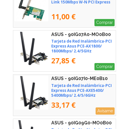
Link 150Mbps W-N PCI Express
11,00 €
Comprar
ASUS - 90IG07A0-MO0B00
Tarjeta de Red Inalámbrica-PCI
Express Asus PCE-AX1800/
1800Mbps/ 2.4/5GHz
27,85 €
Comprar
ASUS - 90IG07I0-ME0B10
Tarjeta de Red Inalámbrica-PCI
Express Asus PCE-AXE5400/
5400Mbps/ 2.4/5/6GHz
33,17 €
Avísame
ASUS - 90IG09G0-MO0B00