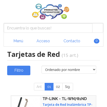
Menú
Acceso
Contacto
0
Tarjetas de Red
(15 art.)
Filtro
Ant.
01
02
Sig.
TP-LINK - TL-WN781ND
Tarjeta de Red Inalámbrica TP-