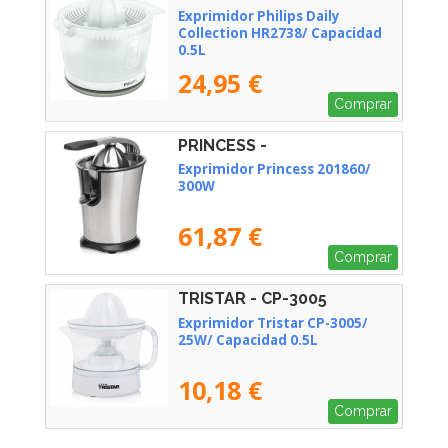
Exprimidor Philips Daily
Collection HR2738/ Capacidad
0.5L
24,95 €
Comprar
PRINCESS -
01.201860.01.001
Exprimidor Princess 201860/
300W
61,87 €
Comprar
TRISTAR - CP-3005
Exprimidor Tristar CP-3005/
25W/ Capacidad 0.5L
10,18 €
Comprar