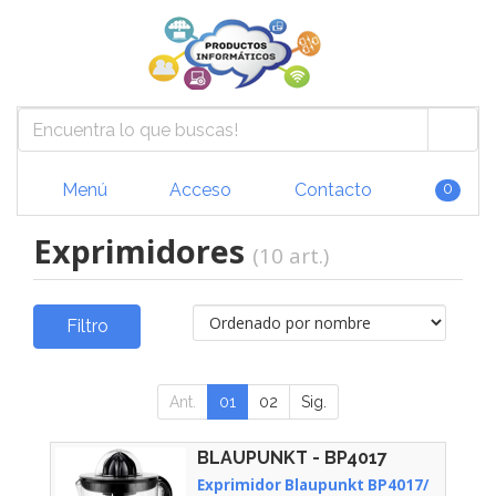
Menú
Acceso
Contacto
0
Exprimidores
(10 art.)
Filtro
Ant.
01
02
Sig.
BLAUPUNKT - BP4017
Exprimidor Blaupunkt BP4017/