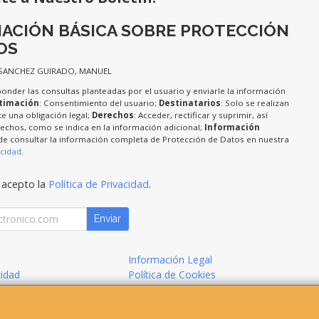
ACIÓN BÁSICA SOBRE PROTECCIÓN
OS
 SANCHEZ GUIRADO, MANUEL
ponder las consultas planteadas por el usuario y enviarle la información
timación
: Consentimiento del usuario;
Destinatarios
: Solo se realizan
te una obligación legal;
Derechos
: Acceder, rectificar y suprimir, así
chos, como se indica en la información adicional;
Información
de consultar la información completa de Protección de Datos en nuestra
acidad
.
 acepto la
Política de Privacidad
.
Enviar
Información Legal
cidad
Política de Cookies
de Compra
Formas de Pago