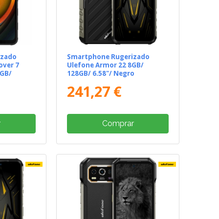
izado
Smartphone Rugerizado
over 7
Ulefone Armor 22 8GB/
6GB/
128GB/ 6.58"/ Negro
egro
241,27 €
r
Comprar