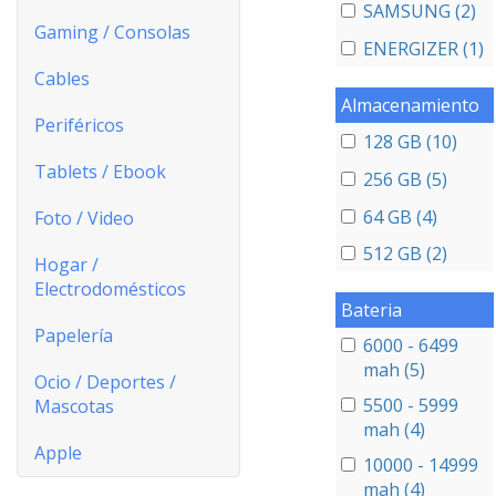
SAMSUNG (2)
Gaming / Consolas
ENERGIZER (1)
Cables
Almacenamiento
Periféricos
128 GB (10)
Tablets / Ebook
256 GB (5)
64 GB (4)
Foto / Video
512 GB (2)
Hogar /
Electrodomésticos
Bateria
Papelería
6000 - 6499
mah (5)
Ocio / Deportes /
5500 - 5999
Mascotas
mah (4)
Apple
10000 - 14999
mah (4)