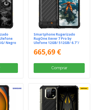
izado
Smartphone Rugerizado
Ulefone
RugOne Xever 7 Pro by
 5G/ Negro
Ulefone 12GB/ 512GB/ 6.7"/
5G/ Negro
665,69 €
r
Comprar