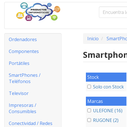
Inicio
SmartPho
Ordenadores
Componentes
Smartphon
Portátiles
SmartPhones /
Stock
Teléfonos
Solo con Stock
Televisor
Marcas
Impresoras /
ULEFONE (16)
Consumibles
RUGONE (2)
Conectividad / Redes