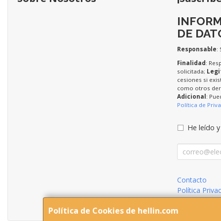
INFORM
DE DAT
Responsable
:
Finalidad
: Res
solicitada;
Legi
cesiones si exis
como otros dere
Adicional
: Pue
Política de Priv
He leído y
Contacto
Política Priva
Condiciones 
Política de Cookies de hellin.com