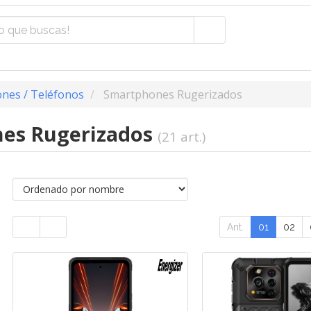
nes / Teléfonos
Smartphones Rugerizados
es Rugerizados
(21 art.)
Ant.
01
02