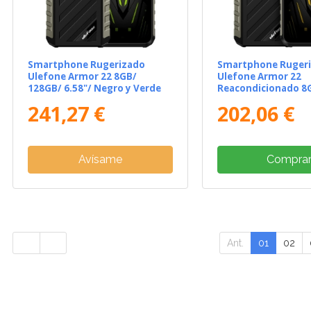
Smartphone Rugerizado
Smartphone Ruger
Ulefone Armor 22 8GB/
Ulefone Armor 22
128GB/ 6.58"/ Negro y Verde
Reacondicionado 8
6.58"/ Negro
241,27 €
202,06 €
Avísame
Compra
Ant.
01
02