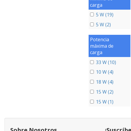
carga
5 W (19)
5 W (2)
Potencia
máxima de
carga
33 W (10)
10 W (4)
18 W (4)
15 W (2)
15 W (1)
Sobre Nosotros
¡Suscríb