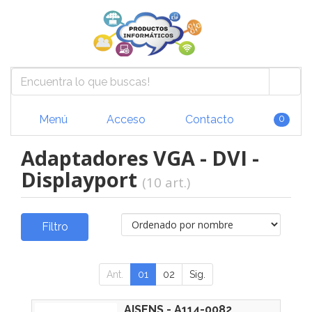
Menú
Acceso
Contacto
0
Adaptadores VGA - DVI -
Displayport
(10 art.)
Filtro
Ant.
01
02
Sig.
AISENS - A114-0082