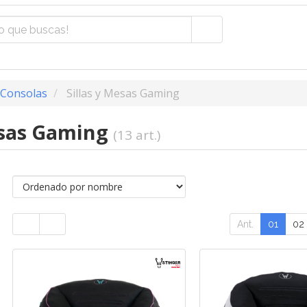
 Consolas
Sillas y Mesas Gaming
esas Gaming
(13 art.)
Ant.
01
02