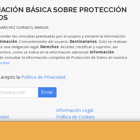
ACIÓN BÁSICA SOBRE PROTECCIÓN
OS
 SANCHEZ GUIRADO, MANUEL
ponder las consultas planteadas por el usuario y enviarle la información
timación
: Consentimiento del usuario;
Destinatarios
: Solo se realizan
te una obligación legal;
Derechos
: Acceder, rectificar y suprimir, así
chos, como se indica en la información adicional;
Información
de consultar la información completa de Protección de Datos en nuestra
acidad
.
 acepto la
Política de Privacidad
.
Enviar
Información Legal
cidad
Política de Cookies
de Compra
Formas de Pago