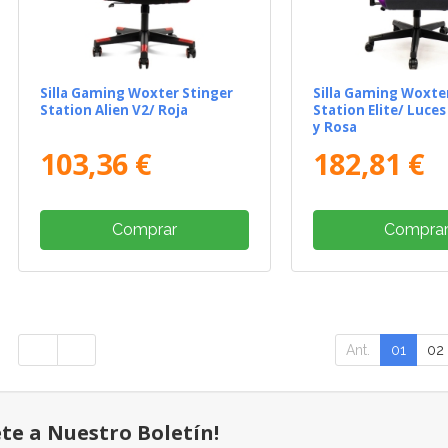
Silla Gaming Woxter Stinger
Silla Gaming Woxte
Station Alien V2/ Roja
Station Elite/ Luces
y Rosa
103,36 €
182,81 €
Comprar
Compra
Ant.
01
02
ete a Nuestro Boletín!