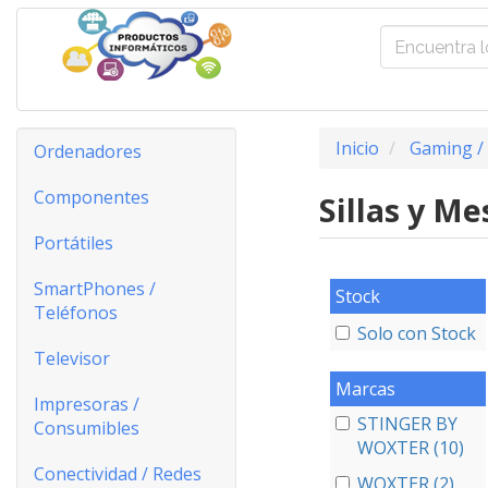
Inicio
Gaming /
Ordenadores
Componentes
Sillas y M
Portátiles
SmartPhones /
Stock
Teléfonos
Solo con Stock
Televisor
Marcas
Impresoras /
STINGER BY
Consumibles
WOXTER (10)
Conectividad / Redes
WOXTER (2)