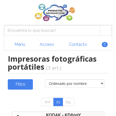
Menú
Acceso
Contacto
0
Impresoras fotográficas
portátiles
(3 art.)
Filtro
Ant.
01
Sig.
KODAK - KD600Y