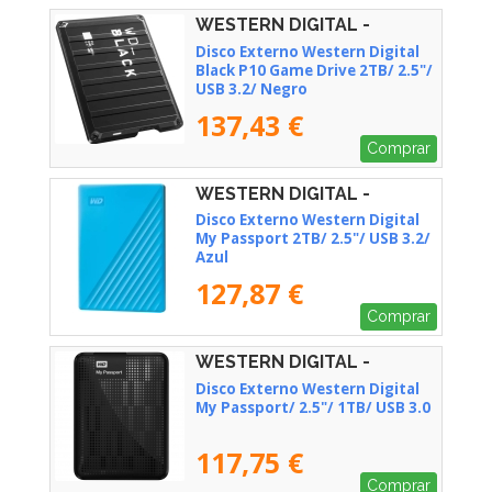
WESTERN DIGITAL -
WDBA2W0020BBK-WES1
Disco Externo Western Digital
Black P10 Game Drive 2TB/ 2.5"/
USB 3.2/ Negro
137,43 €
Comprar
WESTERN DIGITAL -
WDBYVG0020BBL-WESN
Disco Externo Western Digital
My Passport 2TB/ 2.5"/ USB 3.2/
Azul
127,87 €
Comprar
WESTERN DIGITAL -
WDBYVG0010BBK-WESN
Disco Externo Western Digital
My Passport/ 2.5"/ 1TB/ USB 3.0
117,75 €
Comprar