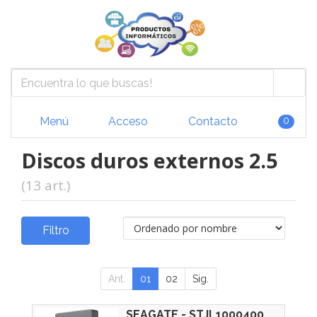
Menú
Acceso
Contacto
0
Discos duros externos 2.5
(13 art.)
Filtro
Ant.
01
02
Sig.
SEAGATE - STJL1000400