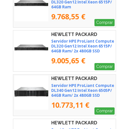
DL320 Gen12 Intel Xeon 6515P/
64GB Ram
9.768,55 €
Comprar
HEWLETT PACKARD
ENTERPRISE - P87783-425
Servidor HPE ProLiant Compute
DL320 Gen12 Intel Xeon 6515P/
64GB Ram/ 2x 480GB SSD
9.005,65 €
Comprar
HEWLETT PACKARD
ENTERPRISE - P87782-425
Servidor HPE ProLiant Compute
DL340 Gen12 Intel Xeon 6505P/
64GB Ram/ 2x 480GB SSD
10.773,11 €
Comprar
HEWLETT PACKARD
ENTERPRISE - P87741-425