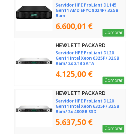
ENTERPRISE - P79814-425
Servidor HPE ProLiant DL145
Gen11 AMD EPYC 8024P/ 32GB
Ram
6.600,01 €
Comprar
HEWLETT PACKARD
ENTERPRISE - P87462-425
Servidor HPE ProLiant DL20
Gen11 Intel Xeon 6325P/ 32GB
Ram/ 2x 2TB SATA
4.125,00 €
Comprar
HEWLETT PACKARD
ENTERPRISE - P87465-425
Servidor HPE ProLiant DL20
Gen11 Intel Xeon 6325P/ 32GB
Ram/ 2x 480GB SSD
5.637,50 €
Comprar