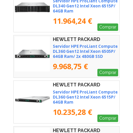
Servidor HPE ProLiant Compute
DL340 Gen12 Intel Xeon 6515P/
64GB Ram
11.964,24 €
Comprar
HEWLETT PACKARD
ENTERPRISE - P89233-425
Servidor HPE ProLiant Compute
DL360 Gen12 Intel Xeon 6505P/
64GB Ram/ 2x 480GB SSD
9.968,75 €
Comprar
HEWLETT PACKARD
ENTERPRISE - P95989-425
Servidor HPE ProLiant Compute
DL360 Gen12 Intel Xeon 6515P/
64GB Ram
10.235,28 €
Comprar
HEWLETT PACKARD