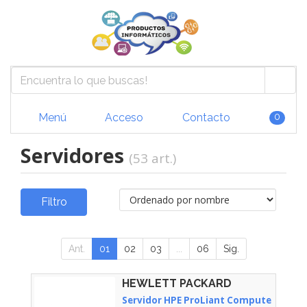
Menú
Acceso
Contacto
0
Servidores
(53 art.)
Filtro
Ant.
01
02
03
...
06
Sig.
HEWLETT PACKARD
ENTERPRISE - P87775-425
Servidor HPE ProLiant Compute