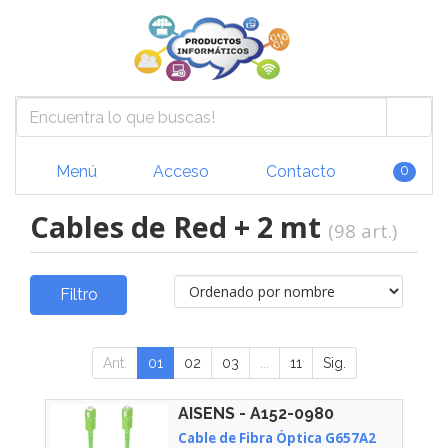
Menú
Acceso
Contacto
0
Cables de Red + 2 mt
(98 art.)
Filtro
Ant.
01
02
03
...
11
Sig.
AISENS - A152-0980
Cable de Fibra Óptica G657A2