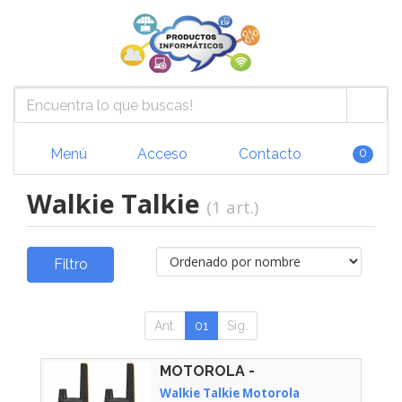
Menú
Acceso
Contacto
0
Walkie Talkie
(1 art.)
Filtro
Ant.
01
Sig.
MOTOROLA -
Walkie Talkie Motorola