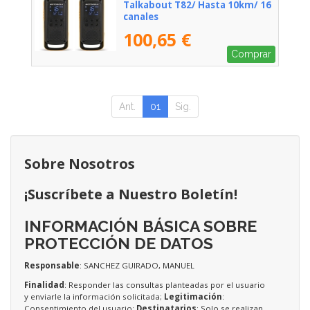
Talkabout T82/ Hasta 10km/ 16
canales
100,65 €
Comprar
Ant.
01
Sig.
Sobre Nosotros
¡Suscríbete a Nuestro Boletín!
INFORMACIÓN BÁSICA SOBRE
PROTECCIÓN DE DATOS
Responsable
: SANCHEZ GUIRADO, MANUEL
Finalidad
: Responder las consultas planteadas por el usuario
y enviarle la información solicitada;
Legitimación
:
Consentimiento del usuario;
Destinatarios
: Solo se realizan