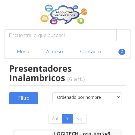
Menú
Acceso
Contacto
0
Presentadores
Inalambricos
(6 art.)
Filtro
Ant.
01
Sig.
LOGITECH - 910-001356