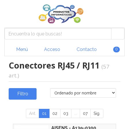
Menú
Acceso
Contacto
0
Conectores RJ45 / RJ11
(57
art.)
Filtro
Ant.
01
02
03
...
07
Sig.
AISENS - A139-0300