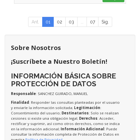
Ant.
01
02
03
...
07
Sig.
Sobre Nosotros
¡Suscríbete a Nuestro Boletín!
INFORMACIÓN BÁSICA SOBRE
PROTECCIÓN DE DATOS
Responsable
: SANCHEZ GUIRADO, MANUEL
Finalidad
: Responder las consultas planteadas por el usuario
y enviarle la información solicitada;
Legitimación
:
Consentimiento del usuario;
Destinatarios
: Solo se realizan
cesiones si existe una obligación legal;
Derechos
: Acceder,
rectificar y suprimir, así como otros derechos, como se indica
en la información adicional;
Información Adicional
: Puede
consultar la información completa de Protección de Datos en
nuestra
Política de Privacidad
.