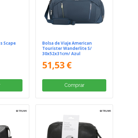
as Scape
Bolsa de Viaje American
Tourister Wanderlite S/
30x52x31cm/ Azul
51,53 €
r
Comprar