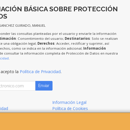
ACIÓN BÁSICA SOBRE PROTECCIÓN
OS
 SANCHEZ GUIRADO, MANUEL
ponder las consultas planteadas por el usuario y enviarle la información
timación
: Consentimiento del usuario;
Destinatarios
: Solo se realizan
te una obligación legal;
Derechos
: Acceder, rectificar y suprimir, así
chos, como se indica en la información adicional;
Información
de consultar la información completa de Protección de Datos en nuestra
acidad
.
 acepto la
Política de Privacidad
.
Enviar
Información Legal
cidad
Política de Cookies
de Compra
Formas de Pago