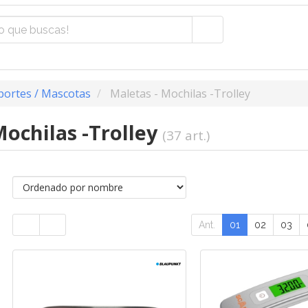
portes / Mascotas
Maletas - Mochilas -Trolley
Mochilas -Trolley
(37 art.)
Ant.
01
02
03