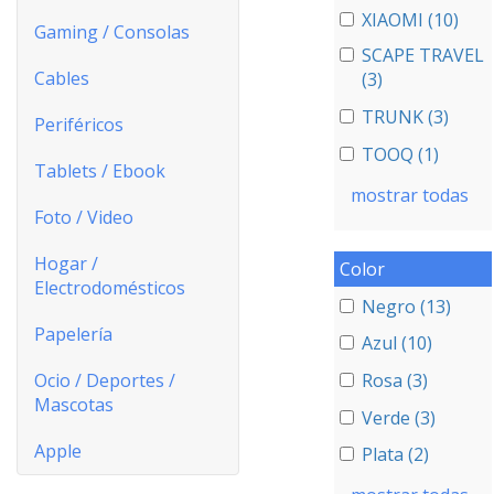
XIAOMI (10)
Gaming / Consolas
SCAPE TRAVEL
Cables
(3)
TRUNK (3)
Periféricos
TOOQ (1)
Tablets / Ebook
mostrar todas
Foto / Video
Hogar /
Color
Electrodomésticos
Negro (13)
Papelería
Azul (10)
Ocio / Deportes /
Rosa (3)
Mascotas
Verde (3)
Apple
Plata (2)