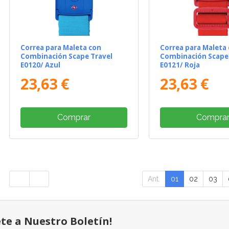
Correa para Maleta con
Correa para Maleta
Combinación Scape Travel
Combinación Scape 
E0120/ Azul
E0121/ Roja
23,63 €
23,63 €
Comprar
Compra
Ant.
01
02
03
ete a Nuestro Boletín!