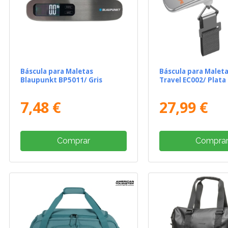
Báscula para Maletas
Báscula para Malet
Blaupunkt BP5011/ Gris
Travel EC002/ Plata
7,48 €
27,99 €
Comprar
Compra