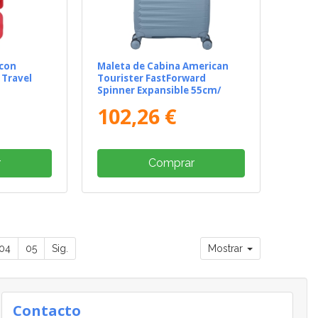
 con
Maleta de Cabina American
Travel
Tourister FastForward
Spinner Expansible 55cm/
55x40x23cm/ 4 Ruedas/ Azul
102,26 €
r
Comprar
04
05
Sig.
Mostrar
Contacto