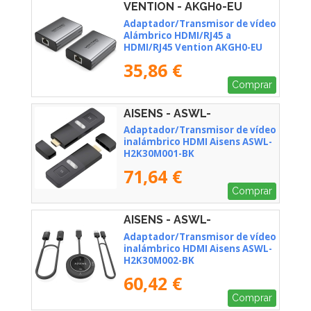
VENTION - AKGH0-EU
Adaptador/Transmisor de vídeo
Alámbrico HDMI/RJ45 a
HDMI/RJ45 Vention AKGH0-EU
35,86 €
Comprar
AISENS - ASWL-
H2K30M001-BK
Adaptador/Transmisor de vídeo
inalámbrico HDMI Aisens ASWL-
H2K30M001-BK
71,64 €
Comprar
AISENS - ASWL-
H2K30M002-BK
Adaptador/Transmisor de vídeo
inalámbrico HDMI Aisens ASWL-
H2K30M002-BK
60,42 €
Comprar