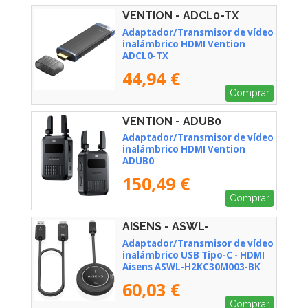
VENTION - ADCL0-TX
Adaptador/Transmisor de vídeo
inalámbrico HDMI Vention
ADCL0-TX
44,94 €
Comprar
VENTION - ADUB0
Adaptador/Transmisor de vídeo
inalámbrico HDMI Vention
ADUB0
150,49 €
Comprar
AISENS - ASWL-
H2KC30M003-BK
Adaptador/Transmisor de vídeo
inalámbrico USB Tipo-C - HDMI
Aisens ASWL-H2KC30M003-BK
60,03 €
Comprar