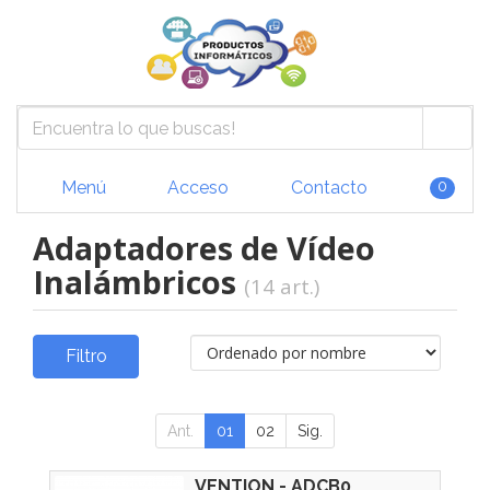
Menú
Acceso
Contacto
0
Adaptadores de Vídeo
Inalámbricos
(14 art.)
Filtro
Ant.
01
02
Sig.
VENTION - ADCB0