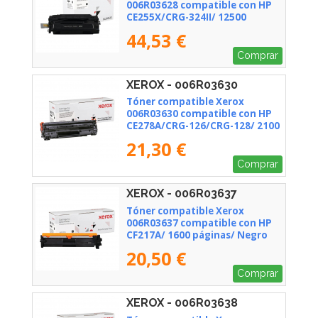
006R03628 compatible con HP
CE255X/CRG-324II/ 12500
páginas/ Negro
44,53 €
Comprar
XEROX - 006R03630
Tóner compatible Xerox
006R03630 compatible con HP
CE278A/CRG-126/CRG-128/ 2100
páginas/ Negro
21,30 €
Comprar
XEROX - 006R03637
Tóner compatible Xerox
006R03637 compatible con HP
CF217A/ 1600 páginas/ Negro
20,50 €
Comprar
XEROX - 006R03638