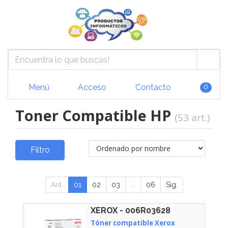
Menú
Acceso
Contacto
0
Toner Compatible HP
(53 art.)
Filtro
Ant.
01
02
03
...
06
Sig.
XEROX - 006R03628
Tóner compatible Xerox