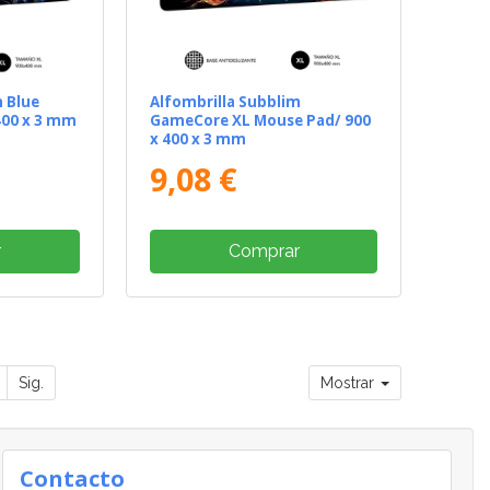
m Blue
Alfombrilla Subblim
400 x 3 mm
GameCore XL Mouse Pad/ 900
x 400 x 3 mm
9,08 €
r
Comprar
Sig.
Mostrar
Contacto