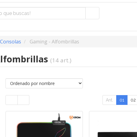
 Consolas
Gaming - Alfombrillas
lfombrillas
(14 art.)
Ant.
01
02