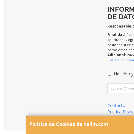
INFORM
DE DAT
Responsable
:
Finalidad
: Res
solicitada;
Legi
cesiones si exis
como otros dere
Adicional
: Pue
Política de Priv
He leído y
Contacto
Política Priva
Condiciones 
Política de Cookies de hellin.com