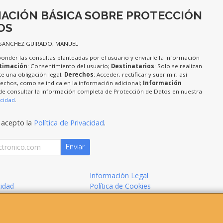
ACIÓN BÁSICA SOBRE PROTECCIÓN
OS
 SANCHEZ GUIRADO, MANUEL
ponder las consultas planteadas por el usuario y enviarle la información
timación
: Consentimiento del usuario;
Destinatarios
: Solo se realizan
te una obligación legal;
Derechos
: Acceder, rectificar y suprimir, así
chos, como se indica en la información adicional;
Información
de consultar la información completa de Protección de Datos en nuestra
acidad
.
 acepto la
Política de Privacidad
.
Enviar
Información Legal
cidad
Política de Cookies
de Compra
Formas de Pago