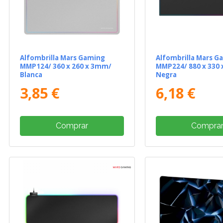
Alfombrilla Mars Gaming
Alfombrilla Mars G
MMP124/ 360 x 260 x 3mm/
MMP224/ 880 x 330
Blanca
Negra
3,85 €
6,18 €
Comprar
Compra