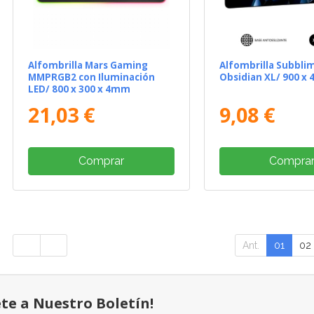
Alfombrilla Mars Gaming
Alfombrilla Subbli
MMPRGB2 con Iluminación
Obsidian XL/ 900 x 
LED/ 800 x 300 x 4mm
21,03 €
9,08 €
Comprar
Compra
Ant.
01
02
ete a Nuestro Boletín!