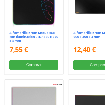
Alfombrilla Krom Knout RGB
Alfombrilla Krom K
con Iluminación LED/ 320 x 270
900 x 350 x 3 mm
x 3 mm
7,55 €
12,40 €
Comprar
Compra