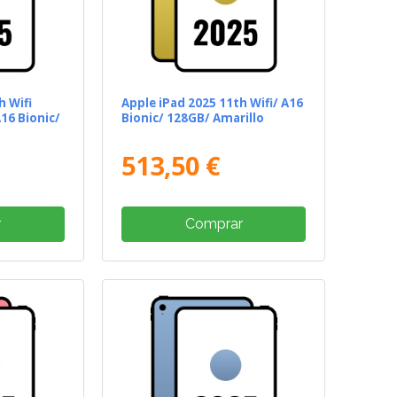
h Wifi
Apple iPad 2025 11th Wifi/ A16
16 Bionic/
Bionic/ 128GB/ Amarillo
513,50 €
r
Comprar