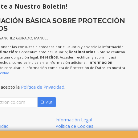
ete a Nuestro Boletín!
ACIÓN BÁSICA SOBRE PROTECCIÓN
OS
 SANCHEZ GUIRADO, MANUEL
ponder las consultas planteadas por el usuario y enviarle la información
timación
: Consentimiento del usuario;
Destinatarios
: Solo se realizan
te una obligación legal;
Derechos
: Acceder, rectificar y suprimir, así
chos, como se indica en la información adicional;
Información
de consultar la información completa de Protección de Datos en nuestra
acidad
.
 acepto la
Política de Privacidad
.
Enviar
Información Legal
cidad
Política de Cookies
de Compra
Formas de Pago