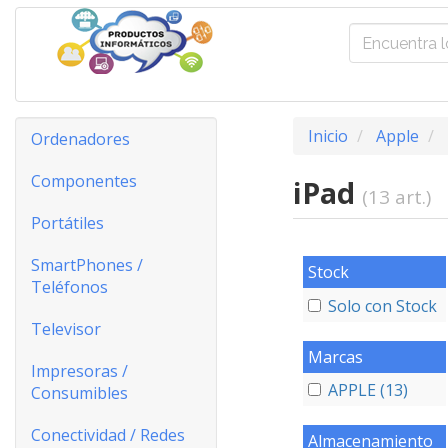
Inicio
Apple
Ordenadores
Componentes
iPad
(13 art.)
Portátiles
SmartPhones /
Stock
Teléfonos
Solo con Stock
Televisor
Marcas
Impresoras /
APPLE (13)
Consumibles
Conectividad / Redes
Almacenamiento