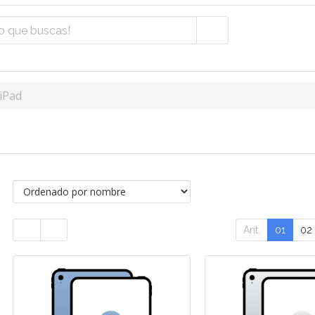
iPad
Ant.
01
02