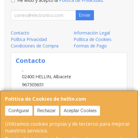
He leído y acepto la
Política de Privacidad
.
Enviar
Contacto
Información Legal
Política Privacidad
Política de Cookies
Condiciones de Compra
Formas de Pago
Contacto
-
02400
HELLIN
,
Albacete
967305651
INFO@HELLIN.COM
Política de Cookies de hellin.com
Configurar
Rechazar
Aceptar Cookies
Horario
Utilizamos cookies propias y de terceros para mejorar
09:00-13:30; 16:30-20:30
nuestros servicios.