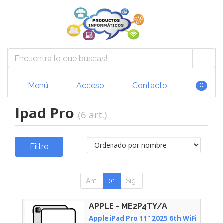
Menú
Acceso
Contacto
0
Ipad Pro
(6 art.)
Filtro
Ant.
01
Sig.
APPLE - ME2P4TY/A
Apple iPad Pro 11" 2025 6th WiFi