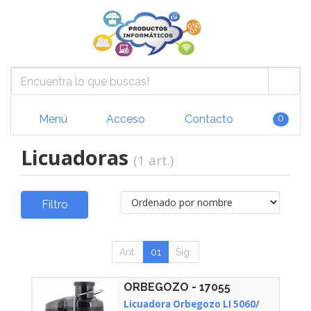
Menú
Acceso
Contacto
0
Licuadoras
(1 art.)
Filtro
Ant.
01
Sig.
ORBEGOZO - 17055
Licuadora Orbegozo LI 5060/