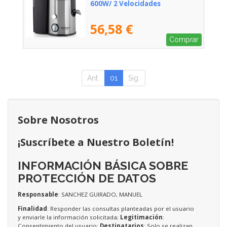
600W/ 2 Velocidades
56,58 €
Comprar
Ant.
01
Sig.
Sobre Nosotros
¡Suscríbete a Nuestro Boletín!
INFORMACIÓN BÁSICA SOBRE
PROTECCIÓN DE DATOS
Responsable
: SANCHEZ GUIRADO, MANUEL
Finalidad
: Responder las consultas planteadas por el usuario
y enviarle la información solicitada;
Legitimación
:
Consentimiento del usuario;
Destinatarios
: Solo se realizan