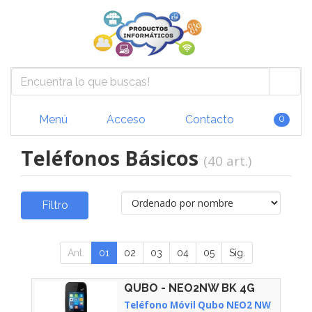
Menú
Acceso
Contacto
0
Teléfonos Básicos
(40 art.)
Filtro
Ant.
01
02
03
04
05
Sig.
QUBO - NEO2NW BK 4G
Teléfono Móvil Qubo NEO2 NW