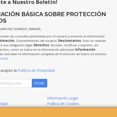
ete a Nuestro Boletín!
ACIÓN BÁSICA SOBRE PROTECCIÓN
OS
 SANCHEZ GUIRADO, MANUEL
ponder las consultas planteadas por el usuario y enviarle la información
timación
: Consentimiento del usuario;
Destinatarios
: Solo se realizan
te una obligación legal;
Derechos
: Acceder, rectificar y suprimir, así
chos, como se indica en la información adicional;
Información
de consultar la información completa de Protección de Datos en nuestra
acidad
.
 acepto la
Política de Privacidad
.
Enviar
Información Legal
cidad
Política de Cookies
de Compra
Formas de Pago