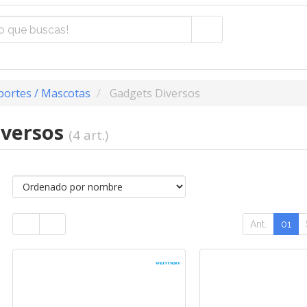
portes / Mascotas
Gadgets Diversos
iversos
(4 art.)
Ant.
01