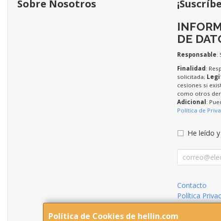
Sobre Nosotros
¡Suscríb
INFORM
DE DAT
Responsable
:
Finalidad
: Res
solicitada;
Legi
cesiones si exis
como otros dere
Adicional
: Pue
Política de Priv
He leído y
Contacto
Política Priva
Condiciones 
Política de Cookies de hellin.com