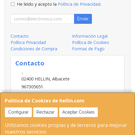
He leído y acepto la
Política de Privacidad
.
Enviar
Contacto
Información Legal
Política Privacidad
Política de Cookies
Condiciones de Compra
Formas de Pago
Contacto
-
02400
HELLIN
,
Albacete
967305651
INFO@HELLIN.COM
Política de Cookies de hellin.com
Configurar
Rechazar
Aceptar Cookies
Horario
Utilizamos cookies propias y de terceros para mejorar
09:00-13:30; 16:30-20:30
nuestros servicios.