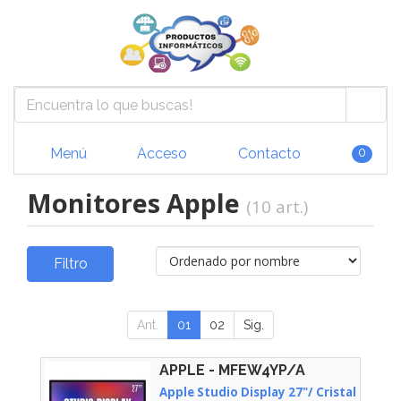
Menú
Acceso
Contacto
0
Monitores Apple
(10 art.)
Filtro
Ant.
01
02
Sig.
APPLE - MFEW4YP/A
Apple Studio Display 27"/ Cristal