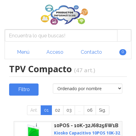
Menú
Acceso
Contacto
0
TPV Compacto
(47 art.)
Filtro
Ant.
01
02
03
...
06
Sig.
10POS - 10K-32J68256W1B
Kiosko Capacitivo 10POS 10K-32