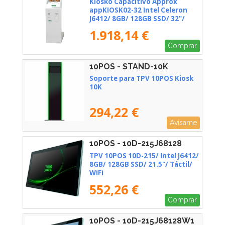
Kiosko Capacitivo Approx
appKIOSK02-32 Intel Celeron
J6412/ 8GB/ 128GB SSD/ 32"/
Táctil
1.918,14 €
Comprar
10POS - STAND-10K
Soporte para TPV 10POS Kiosk
10K
294,22 €
Avísame
10POS - 10D-215J68128
TPV 10POS 10D-215/ Intel J6412/
8GB/ 128GB SSD/ 21.5"/ Táctil/
WiFi
552,26 €
Comprar
10POS - 10D-215J68128W1