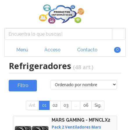
Menú
Acceso
Contacto
0
Refrigeradores
(48 art.)
Filtro
Ant.
01
02
03
...
06
Sig.
MARS GAMING - MFNCLX2
Pack 2 Ventiladores Mars