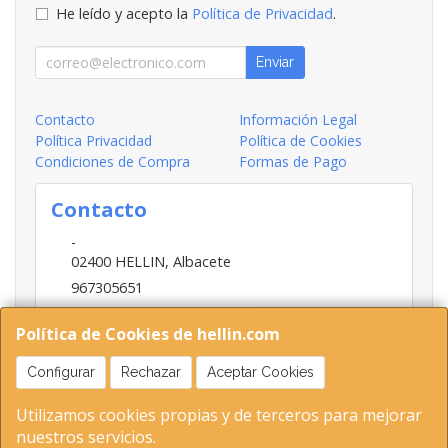
He leído y acepto la
Política de Privacidad
.
Enviar
Contacto
Información Legal
Política Privacidad
Política de Cookies
Condiciones de Compra
Formas de Pago
Contacto
-
02400
HELLIN
,
Albacete
967305651
INFO@HELLIN.COM
Política de Cookies de hellin.com
Configurar
Rechazar
Aceptar Cookies
Horario
Utilizamos cookies propias y de terceros para mejorar
09:00-13:30; 16:30-20:30
nuestros servicios.