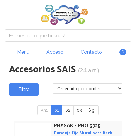
Menú
Acceso
Contacto
0
Accesorios SAIS
(24 art.)
Filtro
Ant.
01
02
03
Sig.
PHASAK - PHO 5325
Bandeja Fija Mural para Rack