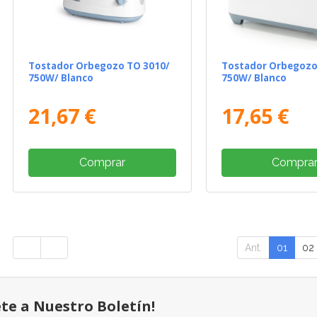
Tostador Orbegozo TO 3010/
Tostador Orbegozo
750W/ Blanco
750W/ Blanco
21,67 €
17,65 €
Comprar
Compra
Ant.
01
02
ete a Nuestro Boletín!