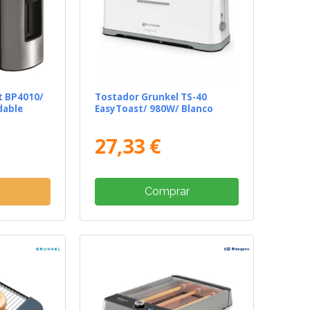
t BP4010/
Tostador Grunkel TS-40
dable
EasyToast/ 980W/ Blanco
27,33 €
e
Comprar