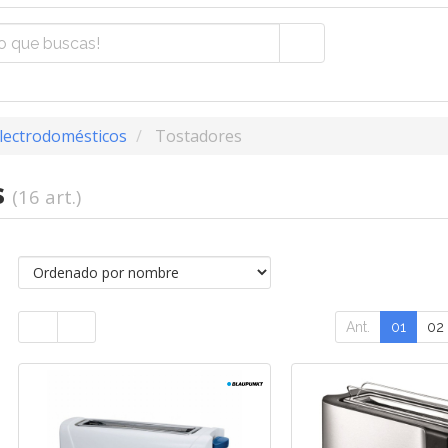
lectrodomésticos
Tostadores
s
(16 art.)
Ant.
01
02