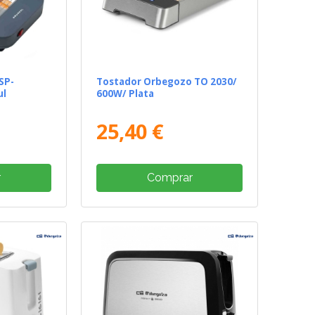
SP-
Tostador Orbegozo TO 2030/
ul
600W/ Plata
25,40 €
r
Comprar