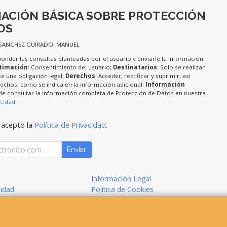
ACIÓN BÁSICA SOBRE PROTECCIÓN
OS
 SANCHEZ GUIRADO, MANUEL
ponder las consultas planteadas por el usuario y enviarle la información
timación
: Consentimiento del usuario;
Destinatarios
: Solo se realizan
te una obligación legal;
Derechos
: Acceder, rectificar y suprimir, así
chos, como se indica en la información adicional;
Información
de consultar la información completa de Protección de Datos en nuestra
acidad
.
 acepto la
Política de Privacidad
.
Enviar
Información Legal
cidad
Política de Cookies
de Compra
Formas de Pago