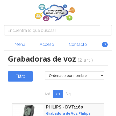
Menú
Acceso
Contacto
0
Grabadoras de voz
(2 art.)
Filtro
Ant.
01
Sig.
PHILIPS - DVT1160
Grabadora de Voz Philips