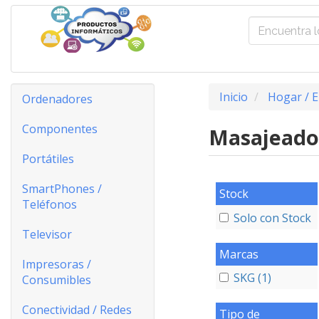
Inicio
Hogar / E
Ordenadores
Componentes
Masajeado
Portátiles
SmartPhones /
Stock
Teléfonos
Solo con Stock
Televisor
Marcas
Impresoras /
SKG (1)
Consumibles
Conectividad / Redes
Tipo de