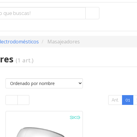
lectrodomésticos
Masajeadores
res
(1 art.)
Ant.
01