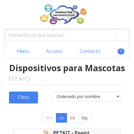
Menú
Acceso
Contacto
0
Dispositivos para Mascotas
(12 art.)
Filtro
Ant.
01
02
Sig.
PETKIT - P9902