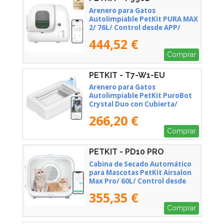
Arenero para Gatos
Autolimpiable PetKit PURA MAX
2/ 76L/ Control desde APP/
Blanco Mate
444,52 €
Comprar
PETKIT - T7-W1-EU
Arenero para Gatos
Autolimpiable PetKit PuroBot
Crystal Duo con Cubierta/
Control desde APP/ Blanco
266,20 €
Comprar
PETKIT - PD10 PRO
Cabina de Secado Automático
para Mascotas PetKit Airsalon
Max Pro/ 60L/ Control desde
APP
355,35 €
Comprar