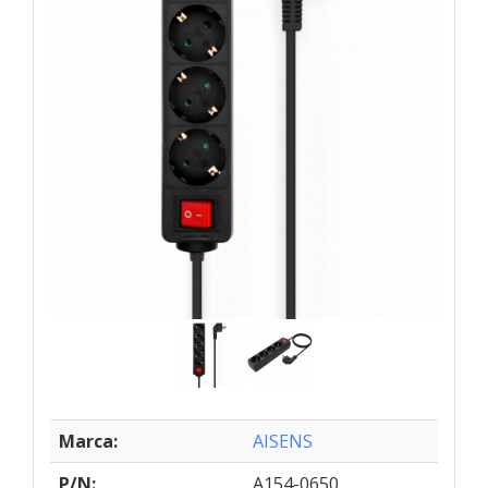
Marca:
AISENS
P/N:
A154-0650