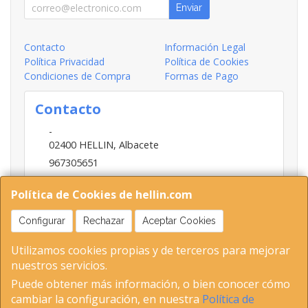
Enviar
Contacto
Información Legal
Política Privacidad
Política de Cookies
Condiciones de Compra
Formas de Pago
Contacto
-
02400
HELLIN
,
Albacete
967305651
INFO@HELLIN.COM
Política de Cookies de hellin.com
Configurar
Rechazar
Aceptar Cookies
Horario
Utilizamos cookies propias y de terceros para mejorar
09:00-13:30; 16:30-20:30
nuestros servicios.
Puede obtener más información, o bien conocer cómo
cambiar la configuración, en nuestra
Política de
02400 Hellin (Albacete ) Tel 653893802-967305651 C.I.F-