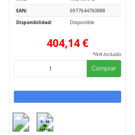
EAN:
6977644760888
Disponibilidad:
Disponible
404,14 €
*IVA Incluido
Comprar
5 - 30
W
USB PD