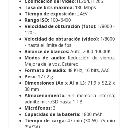
Codificación del vídeo:
H.264, H.265
Tasa de bits máxima:
180 Mbps
Tiempo de exposición:
±4EV
Rango ISO:
100–6400
Velocidad de obturación (foto):
1/8000 -
120 s
Velocidad de obturación (vídeo):
1/8000
- hasta el límite de fps
Balance de blancos:
Auto, 2000-10000K
Modos de audio:
Reducción de viento,
Mejora de la voz, Estéreo
Formato de audio:
48 KHz, 16 bits, AAC
Peso:
177,2 g
Dimensiones (An x Al x L):
71,9 x 52,2 x
38 mm
Almacenamiento:
Sin memoria interna;
admite microSD hasta 1 TB
Micrófonos:
3
Capacidad de la batería:
1800 mAh
Tiempo de carga:
47 min (30 W); 75 min
(5V/3A)