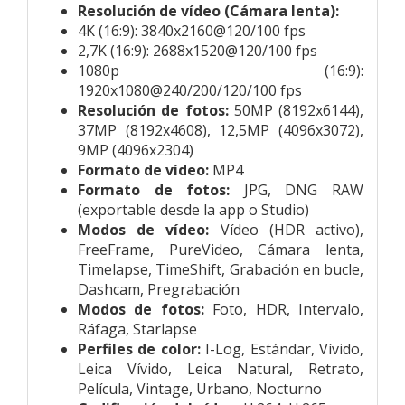
Resolución de vídeo (Cámara lenta):
4K (16:9): 3840x2160@120/100 fps
2,7K (16:9): 2688x1520@120/100 fps
1080p (16:9):
1920x1080@240/200/120/100 fps
Resolución de fotos:
50MP (8192x6144),
37MP (8192x4608), 12,5MP (4096x3072),
9MP (4096x2304)
Formato de vídeo:
MP4
Formato de fotos:
JPG, DNG RAW
(exportable desde la app o Studio)
Modos de vídeo:
Vídeo (HDR activo),
FreeFrame, PureVideo, Cámara lenta,
Timelapse, TimeShift, Grabación en bucle,
Dashcam, Pregrabación
Modos de fotos:
Foto, HDR, Intervalo,
Ráfaga, Starlapse
Perfiles de color:
I-Log, Estándar, Vívido,
Leica Vívido, Leica Natural, Retrato,
Película, Vintage, Urbano, Nocturno