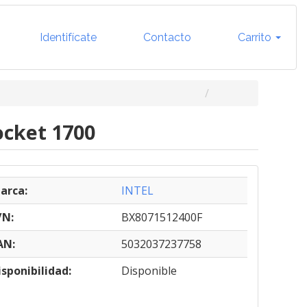
Identifícate
Contacto
Carrito
ocket 1700
arca:
INTEL
/N:
BX8071512400F
AN:
5032037237758
isponibilidad:
Disponible