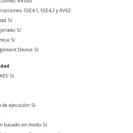
ciones: 64 bits
rucciones: SSE4.1, SSE4.2 y AVX2
ad: Sí
jorado: Sí
ica: Sí
gement Device: Sí
idad
AES: Sí
 de ejecución: Sí
í
ón basado en modo: Sí