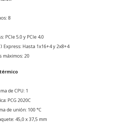
os: 8
s: PCIe 5.0 y PCIe 4.0
I Express: Hasta 1x16+4 y 2x8+4
ss máximos: 20
 térmico
ima de CPU: 1
mica: PCG 2020C
a de unión: 100 °C
quete: 45,0 x 37,5 mm