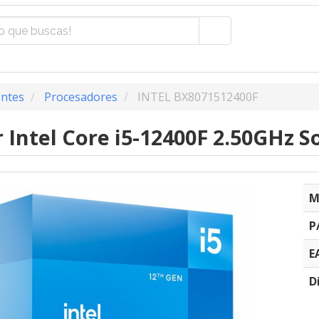
ntes
Procesadores
INTEL BX8071512400F
 Intel Core i5-12400F 2.50GHz S
M
P
E
D