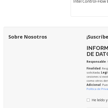
Intel Control-Flow
Sobre Nosotros
¡Suscríb
INFORM
DE DAT
Responsable
:
Finalidad
: Res
solicitada;
Legi
cesiones si exis
como otros dere
Adicional
: Pue
Política de Priv
He leído y