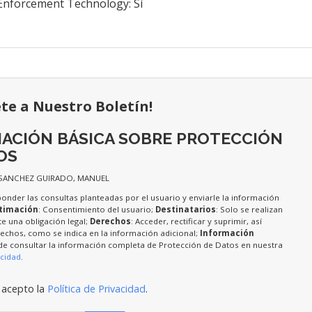
 Enforcement Technology: Sí
ete a Nuestro Boletín!
ACIÓN BÁSICA SOBRE PROTECCIÓN
OS
 SANCHEZ GUIRADO, MANUEL
ponder las consultas planteadas por el usuario y enviarle la información
timación
: Consentimiento del usuario;
Destinatarios
: Solo se realizan
te una obligación legal;
Derechos
: Acceder, rectificar y suprimir, así
chos, como se indica en la información adicional;
Información
de consultar la información completa de Protección de Datos en nuestra
acidad
.
 acepto la
Política de Privacidad
.