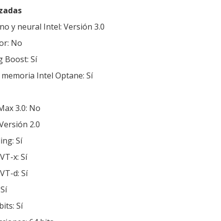
zadas
o y neural Intel: Versión 3.0
or: No
 Boost: Sí
 memoria Intel Optane: Sí
Max 3.0: No
Versión 2.0
ng: Sí
VT-x: Sí
 VT-d: Sí
Sí
its: Sí