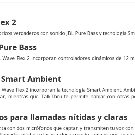
lex 2
bricos verdaderos con sonido JBL Pure Bass y tecnología Sm
 Pure Bass
BL Wave Flex 2 incorporan controladores dinámicos de 12
a Smart Ambient
L Wave Flex 2 incorporan la tecnología Smart Ambient. Amb
r, mientras que TalkThru te permite hablar con otras per
os para llamadas nítidas y claras
ta con dos micrófonos que captan y transmiten tu voz con cl
 llamadas nítidas y claras incluso cuando camines por un pa