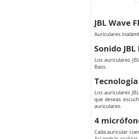
JBL Wave F
Auriculares inalám
Sonido JBL
Los auriculares J
Bass.
Tecnologí
Los auriculares JB
que deseas escucha
auriculares.
4 micrófon
Cada auricular cuen
Así podrás realizar