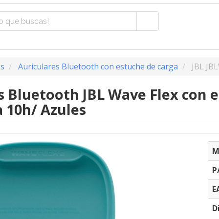
os
Auriculares Bluetooth con estuche de carga
JBL JB
s Bluetooth JBL Wave Flex con e
 10h/ Azules
M
P
E
D