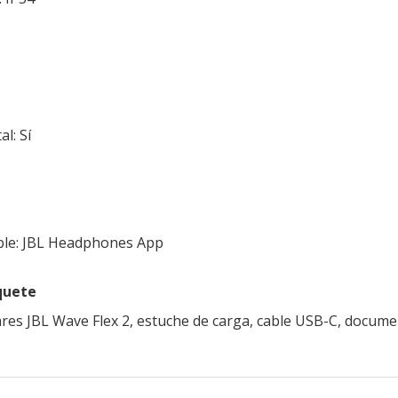
l: Sí
ble: JBL Headphones App
quete
ares JBL Wave Flex 2, estuche de carga, cable USB-C, docum