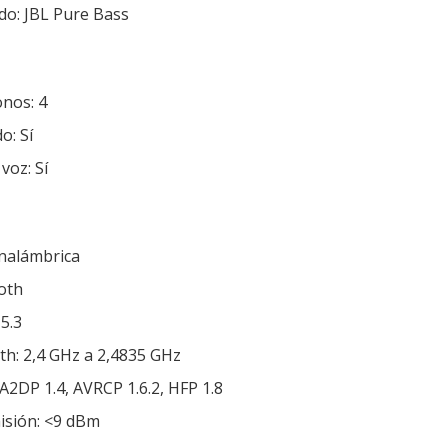
do: JBL Pure Bass
nos: 4
o: Sí
voz: Sí
Inalámbrica
oth
5.3
th: 2,4 GHz a 2,4835 GHz
 A2DP 1.4, AVRCP 1.6.2, HFP 1.8
isión: <9 dBm