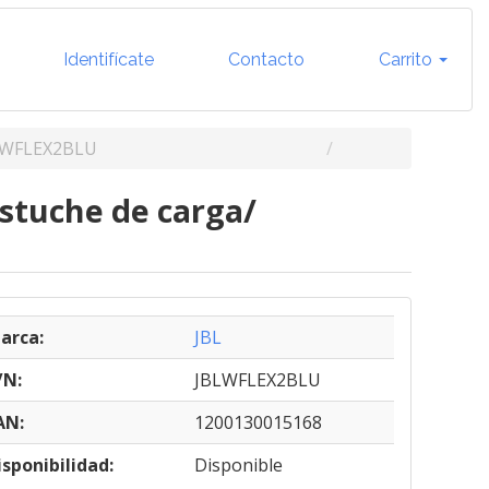
Identifícate
Contacto
Carrito
LWFLEX2BLU
stuche de carga/
arca:
JBL
/N:
JBLWFLEX2BLU
AN:
1200130015168
isponibilidad:
Disponible