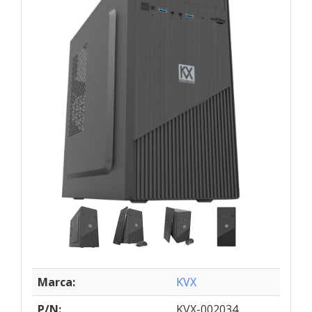
Marca:
KVX
P/N:
KVX-002034