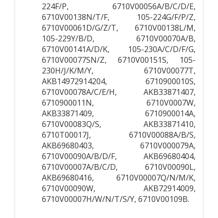
224F/P, 6710V00056A/B/C/D/E,
6710V00138N/T/F, 105-224G/F/P/Z,
6710V00061D/G/Z/T, 6710V00138L/M,
105-229Y/B/D, 6710V00070A/B,
6710V00141A/D/K, 105-230A/C/D/F/G,
6710V00077SN/Z, 6710V00151S, 105-
230H/J/K/M/Y, 6710V00077T,
AKB14972914204, 6710900010S,
6710V00078A/C/E/H, AKB33871407,
6710900011N, 6710V0007W,
AKB33871409, 6710900014A,
6710V00083Q/S, AKB33871410,
6710T00017J, 6710V00088A/B/S,
AKB69680403, 6710V000079A,
6710V00090A/B/D/F, AKB69680404,
6710V00007A/B/C/D, 6710V00090L,
AKB69680416, 6710V00007Q/N/M/K,
6710V00090W, AKB72914009,
6710V00007H/W/N/T/S/Y, 6710V00109B.