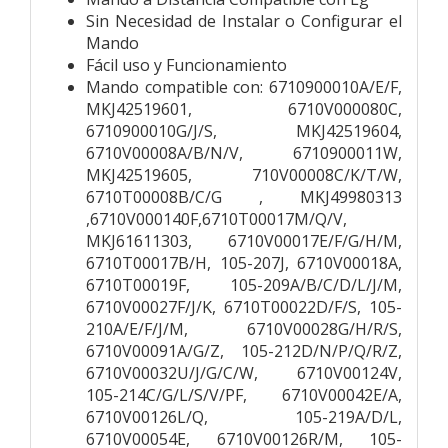
Sin Necesidad de Instalar o Configurar el
Mando
Fácil uso y Funcionamiento
Mando compatible con: 6710900010A/E/F,
MKJ42519601, 6710V000080C,
6710900010G/J/S, MKJ42519604,
6710V00008A/B/N/V, 6710900011W,
MKJ42519605, 710V00008C/K/T/W,
6710T00008B/C/G , MKJ49980313
,6710V000140F,6710T00017M/Q/V,
MKJ61611303, 6710V00017E/F/G/H/M,
6710T00017B/H, 105-207J, 6710V00018A,
6710T00019F, 105-209A/B/C/D/L/J/M,
6710V00027F/J/K, 6710T00022D/F/S, 105-
210A/E/F/J/M, 6710V00028G/H/R/S,
6710V00091A/G/Z, 105-212D/N/P/Q/R/Z,
6710V00032U/J/G/C/W, 6710V00124V,
105-214C/G/L/S/V/PF, 6710V00042E/A,
6710V00126L/Q, 105-219A/D/L,
6710V00054E, 6710V00126R/M, 105-