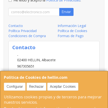
He leído y acepto la
Política de Privacidad
.
Enviar
Contacto
Información Legal
Política Privacidad
Política de Cookies
Condiciones de Compra
Formas de Pago
Contacto
-
02400
HELLIN
,
Albacete
967305651
INFO@HELLIN.COM
Política de Cookies de hellin.com
Configurar
Rechazar
Aceptar Cookies
Horario
Utilizamos cookies propias y de terceros para mejorar
09:00-13:30; 16:30-20:30
nuestros servicios.