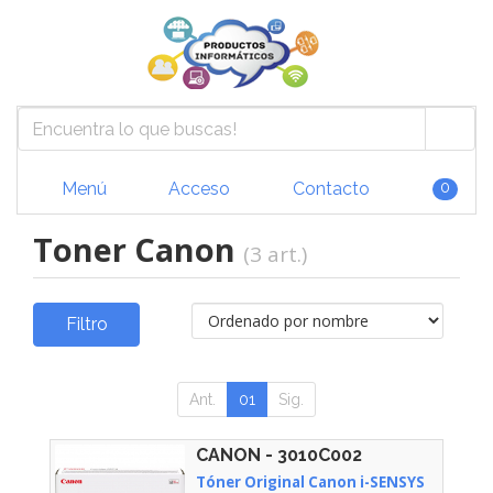
Menú
Acceso
Contacto
0
Toner Canon
(3 art.)
Filtro
Ant.
01
Sig.
CANON - 3010C002
Tóner Original Canon i-SENSYS