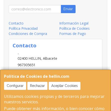
Enviar
Contacto
Información Legal
Política Privacidad
Política de Cookies
Condiciones de Compra
Formas de Pago
Contacto
-
02400
HELLIN
,
Albacete
967305651
INFO@HELLIN.COM
Política de Cookies de hellin.com
Configurar
Rechazar
Aceptar Cookies
Horario
Utilizamos cookies propias y de terceros para mejorar
09:00-13:30; 16:30-20:30
nuestros servicios.
Puede obtener más información, o bien conocer cómo