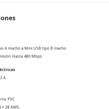
iones
po A macho a Mini USB tipo B macho
misión: Hasta 480 Mbps
éctricas
 2 A
erta: PVC
24 + 28 AWG