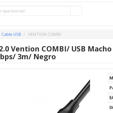
Cable USB
VENTION COMBI
 2.0 Vention COMBI/ USB Macho
bps/ 3m/ Negro
M
P
E
D