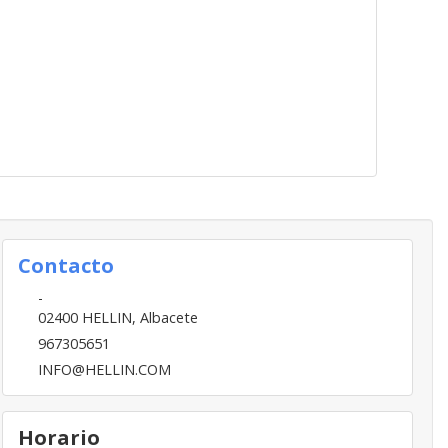
Contacto
-
02400
HELLIN
,
Albacete
967305651
INFO@HELLIN.COM
Horario